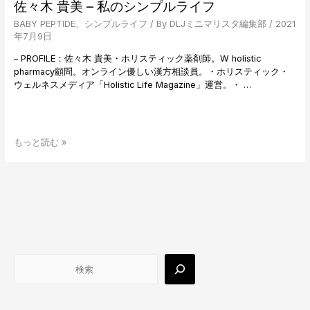
佐々木 貴美 – 私のシンプルライフ
BABY PEPTIDE
、
シンプルライフ
/ By
DLJミニマリスタ編集部
/
2021
年7月9日
– PROFILE：佐々木 貴美・ホリスティック薬剤師。W holistic
pharmacy顧問。オンライン優しい漢方相談員。・ホリスティック・
ウェルネスメディア「Holistic Life Magazine」運営。・ …
佐々
もっと読む »
木
貴
美
–
私
の
検
シ
索
ン
プ
ル
ラ
イ