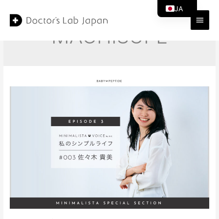
コ
JA
ン
メ
テ
EN
MACHISUPE
ン
イ
ツ
ン
へ
ス
メ
キ
ッ
ニ
プ
ュ
ー