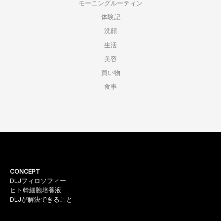
モーニングルーティン
体験記
洗顔
生活
美容
買い物
食事
CONCEPT
DLJフィロソフィー
ヒト幹細胞培養液
DLJが解決できること