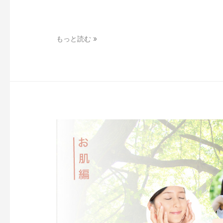
連
もっと読む »
載
第
２
弾！
深
刻
な
ア
ト
ピ
ー
か
ら
の
脱
出
劇！