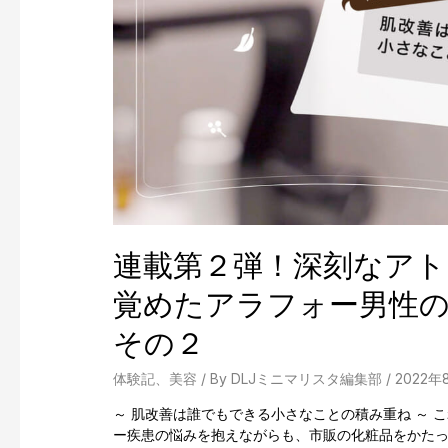
連載第２弾！深刻なアト
覚めたアラフォー男性
その２
体験記
、
美容
/ By
DLJミニマリスタ編集部
/
2022年
～ 肌改善は誰でもできる小さなことの積み重ね ～ 
ー疾患の悩みを抱えながらも、市販の化粧品をかたっ