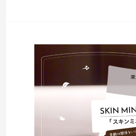
夏
美
–
私
の
シ
ン
プ
ル
ラ
イ
フ