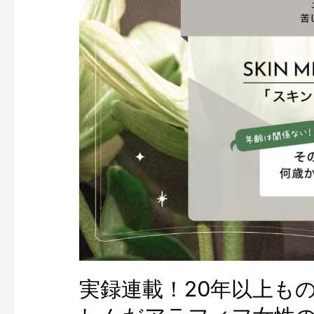
ん
が
語
る、
「美
し
さ
と
は、
自
分
へ
の
優
し
さ
を
体
現
実録連載！20年以上も
し
た