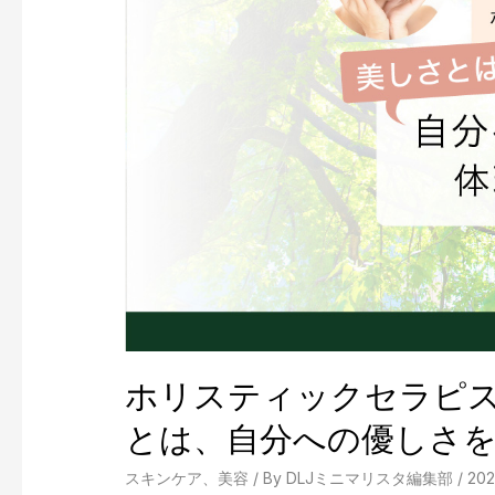
美
容
男
子
に
目
覚
め
た
ア
ラ
フ
ォ
ー
男
性
の
ホリスティックセラピ
「ス
キ
とは、自分への優しさ
ン
ミ
スキンケア
、
美容
/ By
DLJミニマリスタ編集部
/
20
ニ