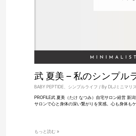
武 夏美 – 私のシンプル
BABY PEPTIDE
、
シンプルライフ
/ By
DLJミニマリ
PROFILE武 夏美（たけ なつみ）自宅サロン経営
サロンで心と身体の深い繋がりを実感。心も身体もケ
武
もっと読む »