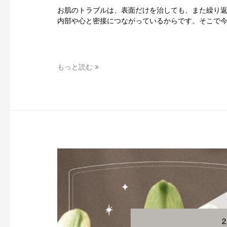
お肌のトラブルは、表面だけを治しても、また繰り
マ
内部や心と密接につながっているからです。そこで今
リ
ズ
ム
体
験
ホ
もっと読む »
記」
リ
そ
ス
の
テ
２
ィ
ッ
ク
セ
ラ
ピ
ス
ト
武
夏
美
さ