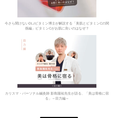
今さら聞けないDLJビタミン博士が解説する「美肌とビタミンCの関
係編」ビタミンCがお肌に良いのはなぜ？
カリスマ・パーソナル鍼灸師 影島陽祐先生が語る、「美は骨格に宿
る」～目力編～