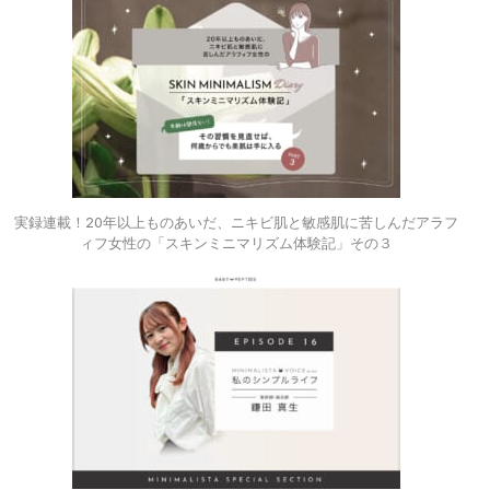
実録連載！20年以上ものあいだ、ニキビ肌と敏感肌に苦しんだアラフ
ィフ女性の「スキンミニマリズム体験記」その３