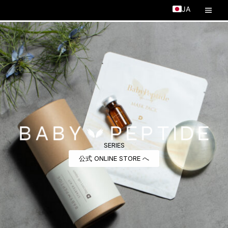
TOP
コ
メ
JA
ン
テ
イ
EN
ン
ン
ツ
へ
メ
ス
キ
ニ
ッ
プ
ュ
ー
SERIES
公式 ONLINE STORE へ