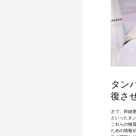
タン
復さ
さて、幹細
といったタ
これらの物
ための情報