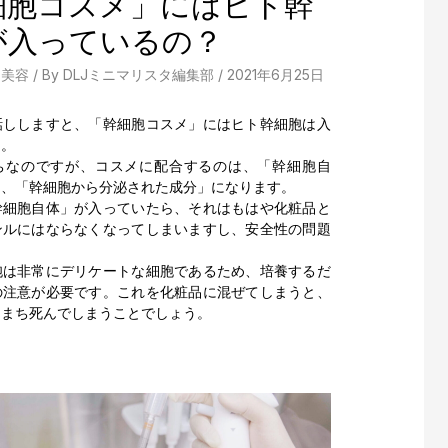
細胞コスメ」にはヒト幹
が入っているの？
、
美容
/ By
DLJミニマリスタ編集部
/
2021年6月25日
話ししますと、「幹細胞コスメ」にはヒト幹細胞は入
ん。
ちなのですが、コスメに配合するのは、「幹細胞自
く、「幹細胞から分泌された成分」になります。
幹細胞自体」が入っていたら、それはもはや化粧品と
ンルにはならなくなってしまいますし、安全性の問題
。
胞は非常にデリケートな細胞であるため、培養するだ
の注意が必要です。これを化粧品に混ぜてしまうと、
ちまち死んでしまうことでしょう。