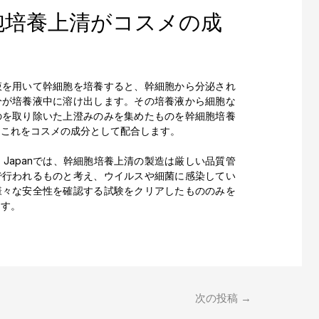
胞培養上清がコスメの成
液を用いて幹細胞を培養すると、幹細胞から分泌され
分が培養液中に溶け出します。その培養液から細胞な
のを取り除いた上澄みのみを集めたものを幹細胞培養
、これをコスメの成分として配合します。
s Lab Japanでは、幹細胞培養上清の製造は厳しい品質管
で行われるものと考え、ウイルスや細菌に感染してい
様々な安全性を確認する試験をクリアしたもののみを
ます。
次の投稿
→