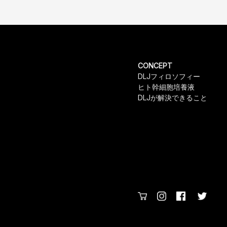
ナ
ビ
ゲ
ー
シ
ョ
CONCEPT
ン
DLJフィロソフィー
ヒト幹細胞培養液
DLJが解決できること