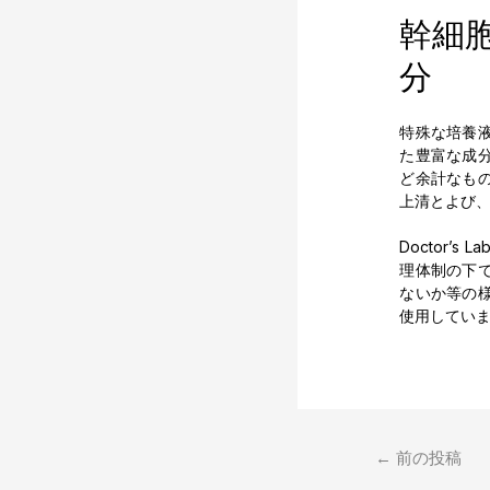
幹細
分
特殊な培養
た豊富な成
ど余計なも
上清とよび
Doctor’
理体制の下
ないか等の
使用してい
投
←
前の投稿
稿