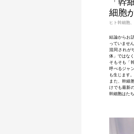
「幹
細胞
ヒト幹細胞
結論からお
っていませ
混同されが
体」ではな
そもそも「
呼べるジャ
も生じます
また、幹細
けでも最新
幹細胞はた