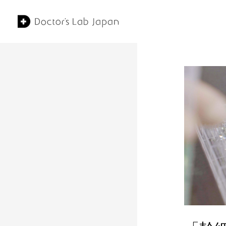
コ
ン
テ
ン
ツ
へ
ス
キ
ッ
プ