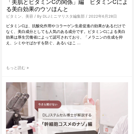
「美肌とビタミンCの関係」編 ビタミンCによ
る、
る美白効果のウソほんと
「美
は
ビタミン
、
美容
/ By
DLJミニマリスタ編集部
/
2022年6月28日
骨
格
ビタミンCは、抗酸化作用やコラーゲン生産促進の効果があるだけで
に
なく、美白成分としても人気のある成分です。ビタミンCによる美白
宿
効果は厚生労働省によって認可されており、「メラニンの生成を抑
る」
え、シミやそばかすを防ぐ、あるいはこ …
～
目
力
編
今
もっと読む »
～
さ
ら
聞
け
な
い
DLJ
ビ
タ
ミ
ン