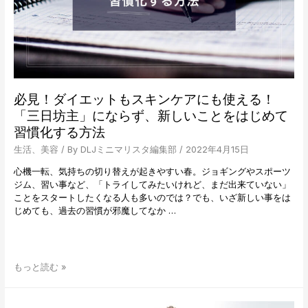
師
影
島
陽
祐
先
生
が
必見！ダイエットもスキンケアにも使える！
語
「三日坊主」にならず、新しいことをはじめて
る、
習慣化する方法
「美
は
生活
、
美容
/ By
DLJミニマリスタ編集部
/
2022年4月15日
骨
格
心機一転、気持ちの切り替えが起きやすい春。ジョギングやスポーツ
に
ジム、習い事など、「トライしてみたいけれど、まだ出来ていない」
宿
ことをスタートしたくなる人も多いのでは？でも、いざ新しい事をは
る」
じめても、過去の習慣が邪魔してなか …
～
た
る
み・
必
もっと読む »
シ
見！
ワ
ダ
編
イ