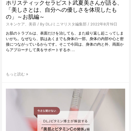
ホリスティックセラピスト武夏美さんが語る、
「美しさとは、自分への優しさを体現したも
の」～お肌編～
スキンケア
、
美容
/ By
DLJミニマリスタ編集部
/
2022年8月19日
お肌のトラブルは、表面だけを治しても、また繰り返し起こってしま
いがち。なぜなら、肌はあくまでも身体の一部。身体の内部や心と密
接につながっているからです。そこで今回は、身体の内と外、両面か
らアプローチして美をサポートするホ …
ホ
もっと読む »
リ
ス
テ
ィ
ッ
ク
セ
ラ
ピ
ス