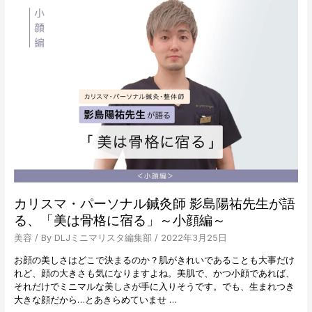
～
エ
ッ
ト
も
ス
キ
ン
ケ
ア
に
も
使
え
る！
「三
カリスマ・パーソナル鍼灸師 影島陽祐先生が語
日
る、「美は骨格に宿る」～小顔編～
坊
主」
美容
/ By
DLJミニマリスタ編集部
/
2022年3月25日
に
お顔の美しさはどこで決まるのか？肌がきれいであることも大事だけ
な
れど、顔の大きさも気になりますよね。美肌で、かつ小顔であれば、
ら
それだけでミニマルな美しさが手に入りそうです。でも、生まれつき
ず、
大きな顔だから…とあきらめていませ …
新