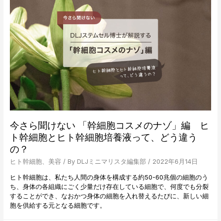
に
い
よ
「幹
る
細
美
胞
白
コ
効
ス
果
メ
の
の
ウ
ナ
ソ
ゾ」
ほ
編
ん
ヒ
と
ト
今さら聞けない 「幹細胞コスメのナゾ」編 ヒ
幹
ト幹細胞とヒト幹細胞培養液って、どう違う
細
の？
胞
培
ヒト幹細胞
、
美容
/ By
DLJミニマリスタ編集部
/
2022年6月14日
養
液
ヒト幹細胞は、私たち人間の身体を構成する約50-60兆個の細胞のう
は、
ち、身体の各組織にごく少量だけ存在している細胞で、何度でも分裂
な
することができ、なおかつ身体の細胞を入れ替えるたびに、新しい細
ぜ
胞を供給する元となる細胞です。
美