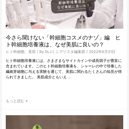
博
士
が
解
説
す
る
今さら聞けない「幹細胞コスメのナゾ」編 ヒ
「美
ト幹細胞培養液は、なぜ美肌に良いの？
肌
と
ヒト幹細胞
、
美容
/ By
DLJミニマリスタ編集部
/
2022年6月21日
ビ
ヒト幹細胞培養液には、さまざまなサイトカインや成長因子が豊富に
タ
含まれています。このヒト幹細胞培養液を、シャーレの中で培養した
ミ
繊維芽細胞に与える実験を通じて、美肌に関わるたくさんの知見が得
ン
られてきました。 美肌成分ともいえ …
C
の
関
係」
編
今
もっと読む »
ビ
さ
タ
ら
ミ
聞
ン
け
C
な