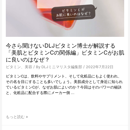
ト
武
夏
美
さ
ん
が
語
今さら聞けないDLJビタミン博士が解説する
る、
「美肌とビタミンCの関係編」ビタミンCがお肌
「美
に良いのはなぜ？
し
さ
ビタミン
、
美容
/ By
DLJミニマリスタ編集部
/
2022年7月22日
と
は、
ビタミンCは、飲料やサプリメント、そして化粧品にもよく使われ、
自
その名を目にすることも多いでしょう。美肌成分として身近に知られ
分
ているビタミンCが、なぜお肌によいのか？今回はそのパワーの秘訣
へ
と、化粧品に配合する際にメーカー側 …
の
優
し
さ
今
もっと読む »
を
さ
体
ら