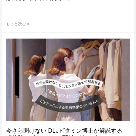
の
関
係
編」
カ
もっと読む »
ビ
リ
タ
ス
ミ
マ・
ン
パ
C
ー
が
ソ
お
ナ
肌
ル
に
鍼
良
灸
い
師
の
影
は
島
な
陽
ぜ？
祐
先
生
が
今さら聞けない DLJビタミン博士が解説する
語