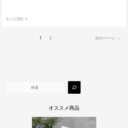
し
い
こ
と
カ
もっと読む »
を
リ
は
ス
じ
マ・
投
1
2
次のページ
→
め
パ
稿
て
ー
の
習
ソ
ペ
慣
ナ
ー
化
ル
ジ
す
鍼
検
送
る
灸
り
索
方
師
法
影
島
陽
祐
先
オススメ商品
生
が
語
る、