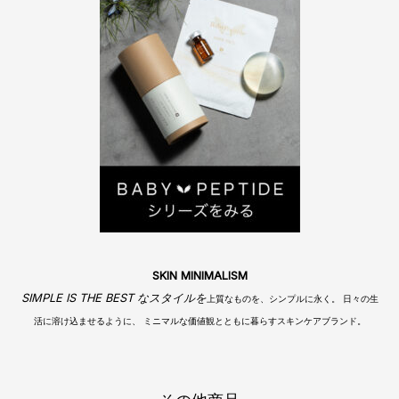
「美
は
骨
格
に
宿
る」
～
小
顔
編
～
SKIN MINIMALISM
SIMPLE IS THE BEST なスタイルを
上質なものを、シンプルに永く。 日々の生
活に溶け込ませるように、 ミニマルな価値観とともに暮らすスキンケアブランド。