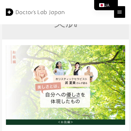
コ
JA
ン
メ
テ
EN
美肌
ン
イ
ツ
ン
へ
ス
メ
キ
ッ
ニ
プ
ュ
ー