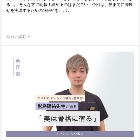
る…。 そんな方に朗報！諦めるのはまだ早い！今回は、夏までに脚痩
せを実現するための”秘訣”を、パ …
カ
もっと読む »
リ
ス
マ・
パ
ー
ソ
ナ
ル
鍼
灸
師
影
島
陽
祐
先
生