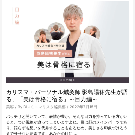
現
聞
し
け
た
な
も
い
の」
DLJ
～
ビ
お
タ
肌
ミ
編
ン
～
博
士
が
解
説
す
る
カリスマ・パーソナル鍼灸師 影島陽祐先生が語
「美
る、「美は骨格に宿る」～目力編～
肌
と
美容
/ By
DLJミニマリスタ編集部
/
2022年7月15日
ビ
パッチリと開いていて、表情が豊か。そんな目力を持っている方がい
タ
ると、つい視線が追ってしまいますよね。目は顔のメインパーツであ
ミ
り、語らずも想いを代弁することもあるため、美しさを印象づけるう
ン
えで外せない要素です。あなたの目に …
C