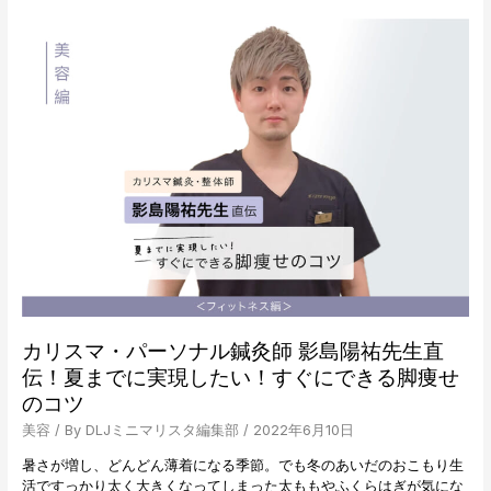
肌
に
良
い
の？
カリスマ・パーソナル鍼灸師 影島陽祐先生直
伝！夏までに実現したい！すぐにできる脚痩せ
のコツ
美容
/ By
DLJミニマリスタ編集部
/
2022年6月10日
暑さが増し、どんどん薄着になる季節。でも冬のあいだのおこもり生
活ですっかり太く大きくなってしまった太ももやふくらはぎが気にな