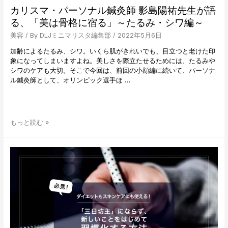
直
カリスマ・パーソナル鍼灸師 影島陽祐先生が語
伝！
る、「美は骨格に宿る」～たるみ・シワ編～
夏
ま
美容
/ By
DLJミニマリスタ編集部
/
2022年5月6日
で
加齢によるたるみ、シワ。いくら肌がきれいでも、目立つと老けた印
に
象になってしまいますよね。美しさを際立たせるためには、たるみや
実
シワのケアも大切。そこで今回は、前回の小顔編に続いて、パーソナ
現
ル鍼灸師として、オリンピック選手ほ …
し
た
い！
す
ぐ
カ
もっと読む »
に
リ
で
ス
き
マ・
る
パ
脚
ー
痩
ソ
せ
ナ
の
ル
コ
鍼
ツ
灸